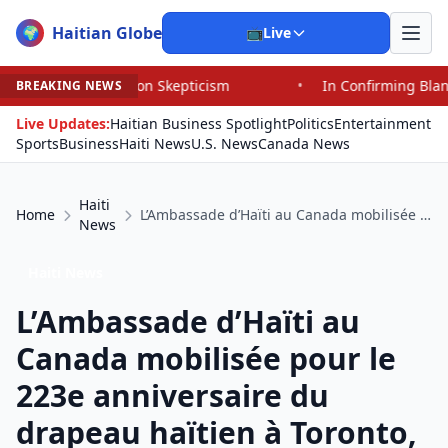
Haitian Globe
🌍
📺
Live
Skepticism
•
In Confirming Blanche, Senators Endorse a
BREAKING NEWS
Live Updates:
Haitian Business Spotlight
Politics
Entertainment
Sports
Business
Haiti News
U.S. News
Canada News
Haiti
Home
L’Ambassade d’Haïti au Canada mobilisée pour le 223e anniversaire du drapeau haïtien à Toronto, Hamilton et Welland
News
Haiti News
L’Ambassade d’Haïti au
Canada mobilisée pour le
223e anniversaire du
drapeau haïtien à Toronto,