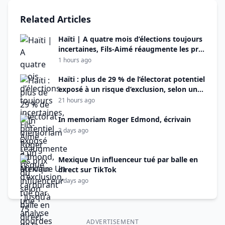
Related Articles
Haïti | A quatre mois d’élections toujours
incertaines, Fils-Aimé réaugmente les prix
du carburant : jusqu’à 75 gourdes de plus
1 hours ago
Haïti : plus de 29 % de l’électorat potentiel
exposé à un risque d’exclusion, selon une
analyse de la TRN
21 hours ago
In memoriam Roger Edmond, écrivain
3 days ago
Mexique Un influenceur tué par balle en
direct sur TikTok
4 days ago
ADVERTISEMENT