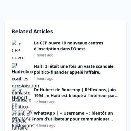
Related Articles
Le CEP ouvre 19 nouveaux centres
d’inscription dans l’Ouest
1 hours ago
Haïti :Il était une fois un vaste scandale
politico-financier appelé l’affaire
PetroCaribe (Deuxième
1 hours ago
partie)
Dr Hubert de Ronceray | Réflexions, juin
1994 : « Haïti est bloqué à l’intérieur par
des égoïsmes irréconciliables et à
12 hours ago
l’extérieur par un racisme à visage
découvert »
WhatsApp | « Username » : bientôt un
nom d’utilisateur pour communiquer
sans dévoiler son numéro de téléphone
14 hours ago