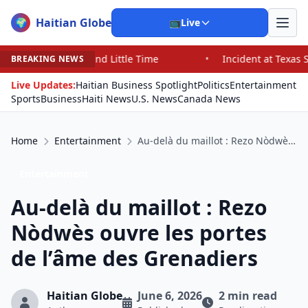
Haitian Globe
🌍
📺
Live
e
•
Incident at Texas School Underscores Concerns Abou
BREAKING NEWS
Live Updates:
Haitian Business Spotlight
Politics
Entertainment
Sports
Business
Haiti News
U.S. News
Canada News
Home
Entertainment
Au-delà du maillot : Rezo Nòdwès ouvre les portes de l’âme des Grenadiers
Entertainment
Au-delà du maillot : Rezo
Nòdwès ouvre les portes
de l’âme des Grenadiers
Haitian Globe
June 6, 2026
2 min read