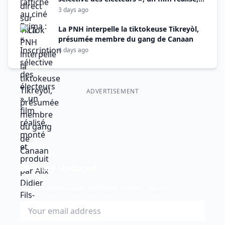
monté et produit par Alix Didier Fils-Aimé
3 days ago
La PNH interpelle la tiktokeuse Tikreyòl,
présumée membre du gang de Canaan
4 days ago
ADVERTISEMENT
Stay Updated
Get the latest news delivered to your inbox.