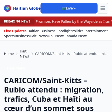
Haitian Globe
🌍
📺
Live
omises Have Fallen by the Wayside as Iran War Drags On
BREAKING NEWS
Live Updates:
Haitian Business Spotlight
Politics
Entertainment
Sports
Business
Haiti News
U.S. News
Canada News
Haiti
Home
CARICOM/Saint-Kitts – Rubio attendu : migration, trafics, Cuba et Haïti au cœur d’un sommet sous tension
News
Haiti News
CARICOM/Saint-Kitts –
Rubio attendu : migration,
trafics, Cuba et Haïti au
cœur d’un sommet sous