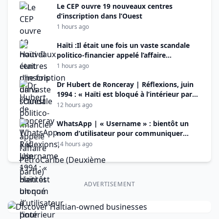
Le CEP ouvre 19 nouveaux centres
d’inscription dans l’Ouest
1 hours ago
Haïti :Il était une fois un vaste scandale
politico-financier appelé l’affaire
PetroCaribe (Deuxième
1 hours ago
partie)
Dr Hubert de Ronceray | Réflexions, juin
1994 : « Haïti est bloqué à l’intérieur par
des égoïsmes irréconciliables et à
12 hours ago
l’extérieur par un racisme à visage
découvert »
WhatsApp | « Username » : bientôt un
nom d’utilisateur pour communiquer
sans dévoiler son numéro de téléphone
14 hours ago
ADVERTISEMENT