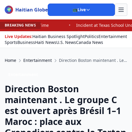
Haitian Globe
🌍
📺
Live
•
Incident at Texas School Underscores Concerns About Police O
BREAKING NEWS
Live Updates:
Haitian Business Spotlight
Politics
Entertainment
Sports
Business
Haiti News
U.S. News
Canada News
Home
Entertainment
Direction Boston maintenant . Le groupe C est ouvert après Brésil 1–1 Maroc : place aux Grenadiers contre la Tartan Army écossaise
Entertainment
Direction Boston
maintenant . Le groupe C
est ouvert après Brésil 1–1
Maroc : place aux