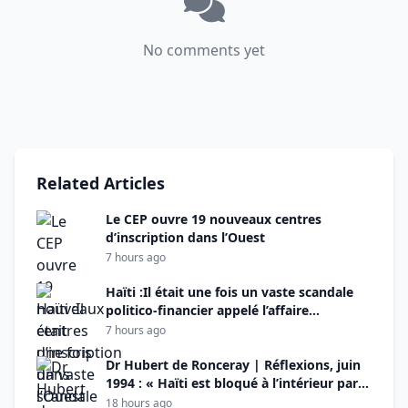
No comments yet
Related Articles
Le CEP ouvre 19 nouveaux centres
d’inscription dans l’Ouest
7 hours ago
Haïti :Il était une fois un vaste scandale
politico-financier appelé l’affaire
PetroCaribe (Deuxième
7 hours ago
partie)
Dr Hubert de Ronceray | Réflexions, juin
1994 : « Haïti est bloqué à l’intérieur par
des égoïsmes irréconciliables et à
18 hours ago