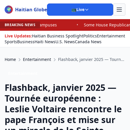
Haitian Globe
🌍
📺
Live
•
Some House Republicans Are Backing a Challenger in Cory Mil
BREAKING NEWS
Live Updates:
Haitian Business Spotlight
Politics
Entertainment
Sports
Business
Haiti News
U.S. News
Canada News
Home
Entertainment
Flashback, janvier 2025 — Tournée européenne : Leslie Voltaire rencontre le pape François et mise sur un miracle de la Sainte Vierge pour neutraliser les gangs
Entertainment
Flashback, janvier 2025 —
Tournée européenne :
Leslie Voltaire rencontre le
pape François et mise sur