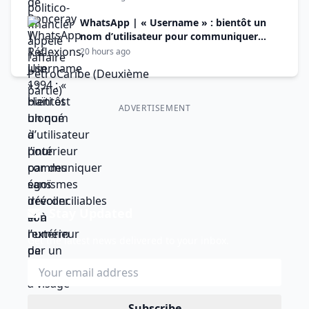
l’extérieur par un racisme à visage
découvert »
WhatsApp | « Username » : bientôt un
nom d’utilisateur pour communiquer
sans dévoiler son numéro de téléphone
20 hours ago
ADVERTISEMENT
Stay Updated
Get the latest news delivered to your inbox.
Subscribe