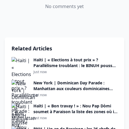
No comments yet
Related Articles
Haïti | « Elections à tout prix » ?
Parallélisme troublant : le BINUH pousse
le processus électoral tandis que son
Just now
propre rapport recense 988 morts et
blessés en cinq mois sous Fils-Aimé
New York | Dominican Day Parade :
Manhattan aux couleurs dominicaines
dimanche, malgré les inquiétudes liées à
Just now
ICE
Haïti | « Bon travay ! » : Nou Pap Dòmi
soumet à Paraison la liste des zones où il
devrait patrouiller le soir
Just now
PNH | Un an de Paraison : les 26 chefs de