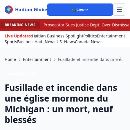
Haitian Globe
🌍
📺
Live
•
Prosecutor Sues Justice Dept. Over Dismissal After Right-Wing
BREAKING NEWS
Live Updates:
Haitian Business Spotlight
Politics
Entertainment
Sports
Business
Haiti News
U.S. News
Canada News
Home
Entertainment
Fusillade et incendie dans une église mormone du Michigan : un mort, neuf blessés
Entertainment
Fusillade et incendie dans
une église mormone du
Michigan : un mort, neuf
blessés