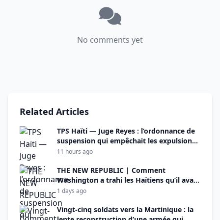
No comments yet
Related Articles
TPS Haïti — Juge Reyes : l’ordonnance de
suspension qui empêchait les expulsions
« n’est plus en vigueur »
11 hours ago
THE NEW REPUBLIC | Comment
Washington a trahi les Haïtiens qu’il avait
promis de protéger
1 days ago
Vingt-cinq soldats vers la Martinique : la
lente reconstruction d’une armée qui