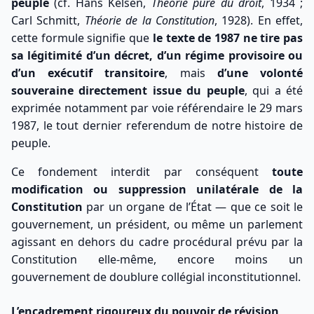
peuple
(cf. Hans Kelsen,
Théorie pure du droit
, 1934 ;
Carl Schmitt,
Théorie de la Constitution
, 1928). En effet,
cette formule signifie que
le texte de 1987 ne tire pas
sa légitimité d’un décret, d’un régime provisoire ou
d’un exécutif transitoire
, mais
d’une volonté
souveraine directement issue du peuple
, qui a été
exprimée notamment par voie référendaire le 29 mars
1987, le tout dernier referendum de notre histoire de
peuple.
Ce fondement interdit par conséquent
toute
modification ou suppression unilatérale de la
Constitution
par un organe de l’État — que ce soit le
gouvernement, un président, ou même un parlement
agissant en dehors du cadre procédural prévu par la
Constitution elle-même, encore moins un
gouvernement de doublure collégial inconstitutionnel.
L’encadrement rigoureux du pouvoir de révision