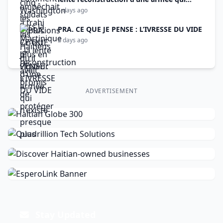
n’existe presque plus
1 days ago
PRA. CE QUE JE PENSE : L’IVRESSE DU VIDE
2 days ago
ADVERTISEMENT
Stay Updated