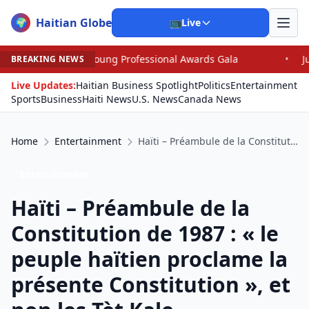
Haitian Globe
🌍
📺
Live
essional Awards Gala
•
Judge Pained as He Grants Dismi
BREAKING NEWS
Live Updates:
Haitian Business Spotlight
Politics
Entertainment
Sports
Business
Haiti News
U.S. News
Canada News
Home
Entertainment
Haïti – Préambule de la Constitution de 1987 : « le peuple haïtien proclame la présente Constitution », et non les Tèt Kale-Lavalas/Fils Aimé
Entertainment
Haïti – Préambule de la
Constitution de 1987 : « le
peuple haïtien proclame la
présente Constitution », et