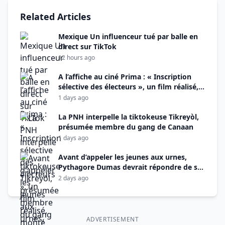
Related Articles
Mexique Un influenceur tué par balle en
direct sur TikTok
12 hours ago
A l’affiche au ciné Prima : « Inscription
sélective des électeurs », un film réalisé,
monté et produit par Alix Didier Fils-Aimé
1 days ago
La PNH interpelle la tiktokeuse Tikreyòl,
présumée membre du gang de Canaan
1 days ago
Avant d’appeler les jeunes aux urnes,
Pythagore Dumas devrait répondre de ses
actes manqués
2 days ago
ADVERTISEMENT