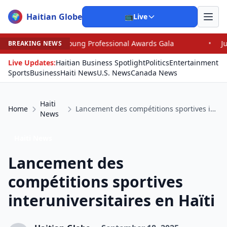
Haitian Globe
🌍
📺
Live
g Professional Awards Gala
•
Judge Pained as He Grants
BREAKING NEWS
Live Updates:
Haitian Business Spotlight
Politics
Entertainment
Sports
Business
Haiti News
U.S. News
Canada News
Haiti
Home
Lancement des compétitions sportives interuniversitaires en Haïti
News
Haiti News
Lancement des
compétitions sportives
interuniversitaires en Haïti