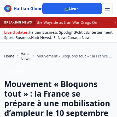
Haitian Globe
🌍
📺
Live
the Wayside as Iran War Drags On
•
Prosecutor Sues Jus
BREAKING NEWS
Live Updates:
Haitian Business Spotlight
Politics
Entertainment
Sports
Business
Haiti News
U.S. News
Canada News
Haiti
Home
Mouvement « Bloquons tout » : la France se prépare à une mobilisation d’ampleur le 10 septembre
News
Haiti News
Mouvement « Bloquons
tout » : la France se
prépare à une mobilisation
d’ampleur le 10 septembre