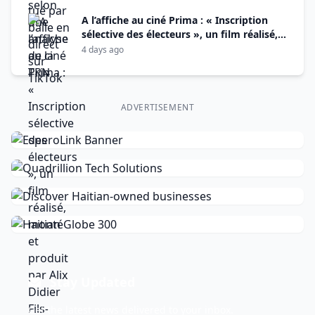
A l’affiche au ciné Prima : « Inscription
sélective des électeurs », un film réalisé,
monté et produit par Alix Didier Fils-Aimé
4 days ago
ADVERTISEMENT
Stay Updated
Get the latest news delivered to your inbox.