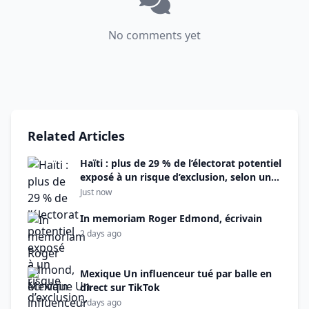
No comments yet
Related Articles
Haïti : plus de 29 % de l’électorat potentiel
exposé à un risque d’exclusion, selon une
analyse de la TRN
Just now
In memoriam Roger Edmond, écrivain
2 days ago
Mexique Un influenceur tué par balle en
direct sur TikTok
3 days ago