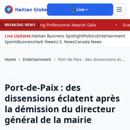
Haitian Globe
🌍
📺
Live
ional Awards Gala
•
Scandal Leaves North Carolina G.O.P
BREAKING NEWS
Live Updates:
Haitian Business Spotlight
Politics
Entertainment
Sports
Business
Haiti News
U.S. News
Canada News
Home
Entertainment
Port-de-Paix : des dissensions éclatent après la démission du directeur général de la mairie
Entertainment
Port-de-Paix : des
dissensions éclatent après
la démission du directeur
général de la mairie