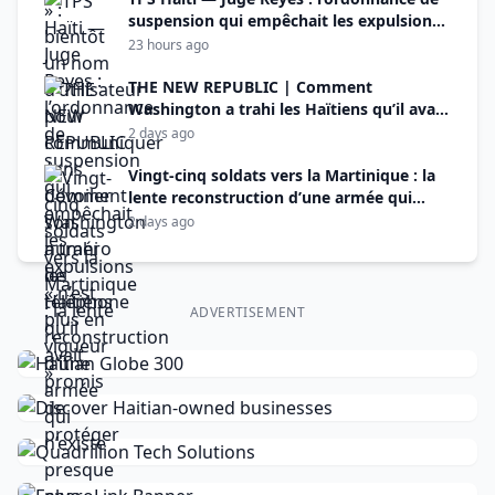
suspension qui empêchait les expulsions
« n’est plus en vigueur »
23 hours ago
THE NEW REPUBLIC | Comment
Washington a trahi les Haïtiens qu’il avait
promis de protéger
2 days ago
Vingt-cinq soldats vers la Martinique : la
lente reconstruction d’une armée qui
n’existe presque plus
2 days ago
ADVERTISEMENT