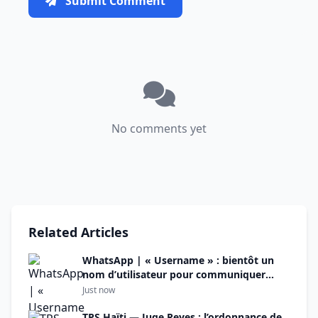
Submit Comment
No comments yet
Related Articles
WhatsApp | « Username » : bientôt un
nom d’utilisateur pour communiquer
sans dévoiler son numéro de téléphone
Just now
TPS Haïti — Juge Reyes : l’ordonnance de