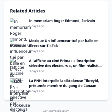
Related Articles
In memoriam Roger Edmond, écrivain
1 days ago
Mexique Un influenceur tué par balle en
direct sur TikTok
3 days ago
A l’affiche au ciné Prima : « Inscription
sélective des électeurs », un film réalisé,
monté et produit par Alix Didier Fils-Aimé
3 days ago
La PNH interpelle la tiktokeuse Tikreyòl,
présumée membre du gang de Canaan
4 days ago
ADVERTISEMENT