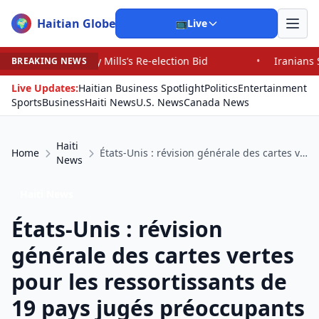
Haitian Globe
🌍
📺
Live
 Re-election Bid
•
Iranians Say Trump’s Promises Have 
BREAKING NEWS
Live Updates:
Haitian Business Spotlight
Politics
Entertainment
Sports
Business
Haiti News
U.S. News
Canada News
Haiti
Home
États-Unis : révision générale des cartes vertes pour les ressortissants de 19 pays jugés préoccupants dont Haïti
News
Haiti News
États-Unis : révision
générale des cartes vertes
pour les ressortissants de
19 pays jugés préoccupants