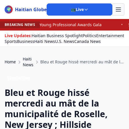
Haitian Globe
🌍
📺
Live
essional Awards Gala
•
Scandal Leaves North Carolina G
BREAKING NEWS
Live Updates:
Haitian Business Spotlight
Politics
Entertainment
Sports
Business
Haiti News
U.S. News
Canada News
Haiti
Home
Bleu et Rouge hissé mercredi au mât de la municipalité de Roselle, New Jersey ; Hillside célébrera le 18 Mai
News
Haiti News
Bleu et Rouge hissé
mercredi au mât de la
municipalité de Roselle,
New Jersey ; Hillside