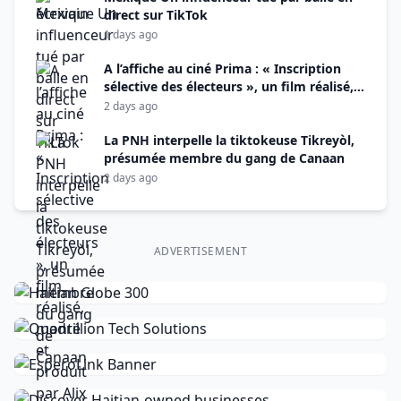
direct sur TikTok
1 days ago
A l’affiche au ciné Prima : « Inscription
sélective des électeurs », un film réalisé,
monté et produit par Alix Didier Fils-Aimé
2 days ago
La PNH interpelle la tiktokeuse Tikreyòl,
présumée membre du gang de Canaan
2 days ago
ADVERTISEMENT