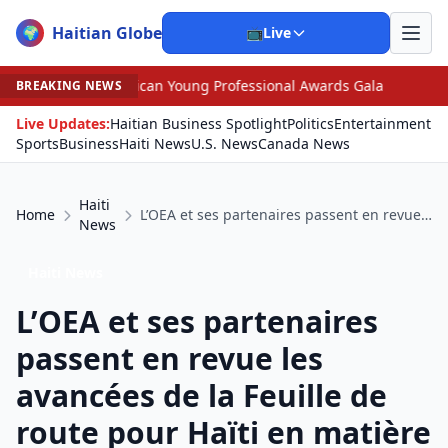
Haitian Globe
🌍
📺
Live
 Young Professional Awards Gala
•
Scandal Leaves North
BREAKING NEWS
Live Updates:
Haitian Business Spotlight
Politics
Entertainment
Sports
Business
Haiti News
U.S. News
Canada News
Haiti
Home
L’OEA et ses partenaires passent en revue les avancées de la Feuille de route pour Haïti en matière de sécurité et de préparatifs électoraux
News
Haiti News
L’OEA et ses partenaires
passent en revue les
avancées de la Feuille de
route pour Haïti en matière