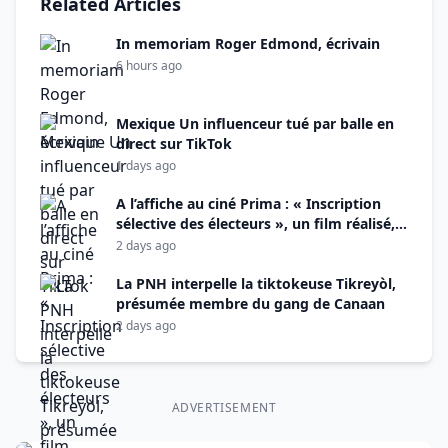
Related Articles
In memoriam Roger Edmond, écrivain
6 hours ago
Mexique Un influenceur tué par balle en
direct sur TikTok
1 days ago
A l’affiche au ciné Prima : « Inscription
sélective des électeurs », un film réalisé,
monté et produit par Alix Didier Fils-Aimé
2 days ago
La PNH interpelle la tiktokeuse Tikreyòl,
présumée membre du gang de Canaan
2 days ago
ADVERTISEMENT