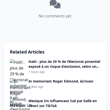
No comments yet
Related Articles
Haïti : plus de 29 % de l’électorat potentiel
exposé à un risque d’exclusion, selon une
analyse de la TRN
1 hours ago
In memoriam Roger Edmond, écrivain
2 days ago
Mexique Un influenceur tué par balle en
direct sur TikTok