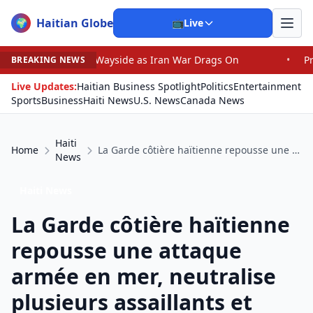
Haitian Globe
🌍
📺
Live
Wayside as Iran War Drags On
•
Prosecutor Sues Justice
BREAKING NEWS
Live Updates:
Haitian Business Spotlight
Politics
Entertainment
Sports
Business
Haiti News
U.S. News
Canada News
Haiti
Home
La Garde côtière haïtienne repousse une attaque armée en mer, neutralise plusieurs assaillants et sécurise un convoi commercial
News
Haiti News
La Garde côtière haïtienne
repousse une attaque
armée en mer, neutralise
plusieurs assaillants et