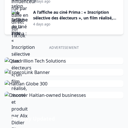
3 days ago
A l’affiche au ciné Prima : « Inscription
sélective des électeurs », un film réalisé,
monté et produit par Alix Didier Fils-Aimé
4 days ago
ADVERTISEMENT
Stay Updated