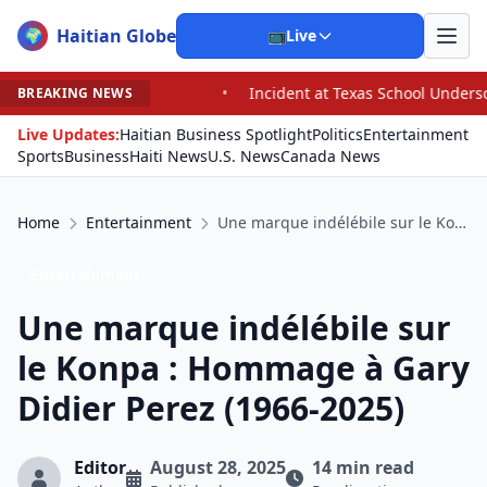
Haitian Globe
🌍
📺
Live
Incident at Texas School Underscores Concerns About Police Offi
BREAKING NEWS
Live Updates:
Haitian Business Spotlight
Politics
Entertainment
Sports
Business
Haiti News
U.S. News
Canada News
Home
Entertainment
Une marque indélébile sur le Konpa : Hommage à Gary Didier Perez (1966-2025)
Entertainment
Une marque indélébile sur
le Konpa : Hommage à Gary
Didier Perez (1966-2025)
Editor
August 28, 2025
14 min read