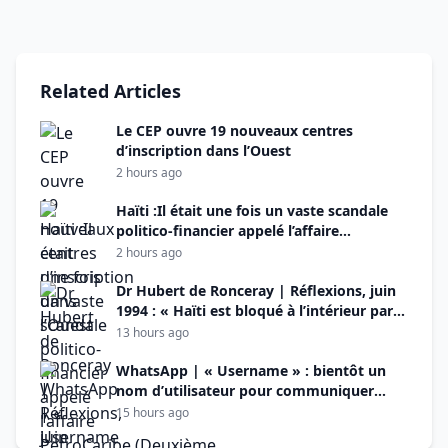
Related Articles
Le CEP ouvre 19 nouveaux centres
d’inscription dans l’Ouest
2 hours ago
Haïti :Il était une fois un vaste scandale
politico-financier appelé l’affaire
PetroCaribe (Deuxième
2 hours ago
partie)
Dr Hubert de Ronceray | Réflexions, juin
1994 : « Haïti est bloqué à l’intérieur par
des égoïsmes irréconciliables et à
13 hours ago
l’extérieur par un racisme à visage
découvert »
WhatsApp | « Username » : bientôt un
nom d’utilisateur pour communiquer
sans dévoiler son numéro de téléphone
15 hours ago