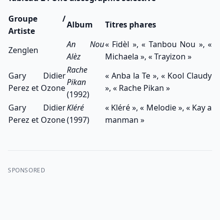
Groupe /
Album
Titres phares
Artiste
An Nou
« Fidèl », « Tanbou Nou », «
Zenglen
Alèz
Michaela », « Trayizon »
Rache
Gary Didier
« Anba la Te », « Kool Claudy
Pikan
Perez et Ozone
», « Rache Pikan »
(1992)
Gary Didier
Kléré
« Kléré », « Melodie », « Kay a
Perez et Ozone
(1997)
manman »
SPONSORED