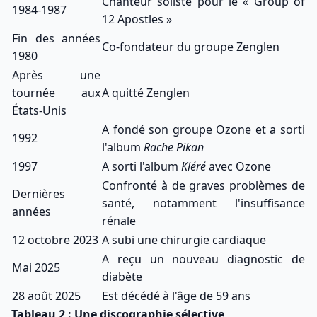
Chanteur soliste pour le « Group of
1984-1987
12 Apostles »
Fin des années
Co-fondateur du groupe Zenglen
1980
Après une
tournée aux
A quitté Zenglen
États-Unis
A fondé son groupe Ozone et a sorti
1992
l'album
Rache Pikan
1997
A sorti l'album
Kléré
avec Ozone
Confronté à de graves problèmes de
Dernières
santé, notamment l'insuffisance
années
rénale
12 octobre 2023
A subi une chirurgie cardiaque
A reçu un nouveau diagnostic de
Mai 2025
diabète
28 août 2025
Est décédé à l'âge de 59 ans
Tableau 2 : Une discographie sélective