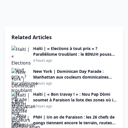
Related Articles
Haïti | « Elections à tout prix » ?
Parallélisme troublant : le BINUH pousse
le processus électoral tandis que son
4 hours ago
propre rapport recense 988 morts et
blessés en cinq mois sous Fils-Aimé
New York | Dominican Day Parade :
Manhattan aux couleurs dominicaines
dimanche, malgré les inquiétudes liées à
4 hours ago
ICE
Haïti | « Bon travay ! » : Nou Pap Dòmi
soumet à Paraison la liste des zones où il
devrait patrouiller le soir
4 hours ago
PNH | Un an de Paraison : les 26 chefs de
gangs tiennent encore le terrain, routes