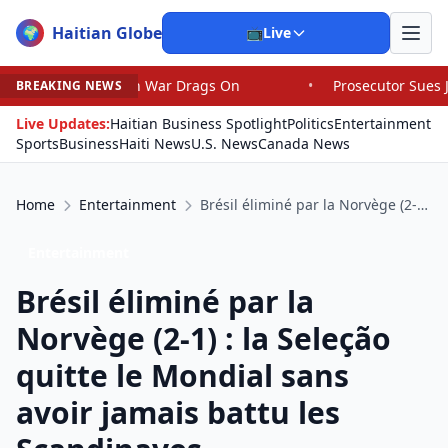
Haitian Globe
🌍
📺
Live
ar Drags On
•
Prosecutor Sues Justice Dept. Over Dismis
BREAKING NEWS
Live Updates:
Haitian Business Spotlight
Politics
Entertainment
Sports
Business
Haiti News
U.S. News
Canada News
Home
Entertainment
Brésil éliminé par la Norvège (2-1) : la Seleção quitte le Mondial sans avoir jamais battu les Scandinaves
Entertainment
Brésil éliminé par la
Norvège (2-1) : la Seleção
quitte le Mondial sans
avoir jamais battu les