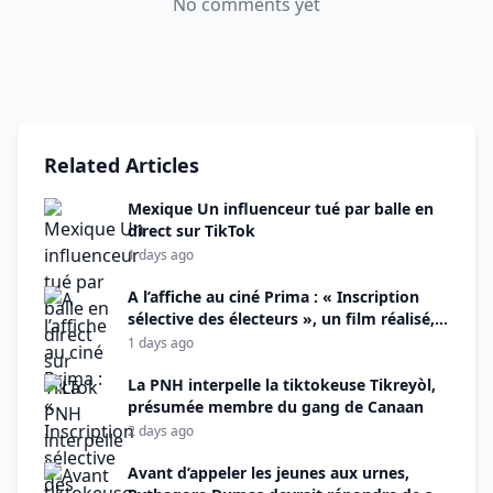
No comments yet
Related Articles
Mexique Un influenceur tué par balle en
direct sur TikTok
1 days ago
A l’affiche au ciné Prima : « Inscription
sélective des électeurs », un film réalisé,
monté et produit par Alix Didier Fils-Aimé
1 days ago
La PNH interpelle la tiktokeuse Tikreyòl,
présumée membre du gang de Canaan
2 days ago
Avant d’appeler les jeunes aux urnes,