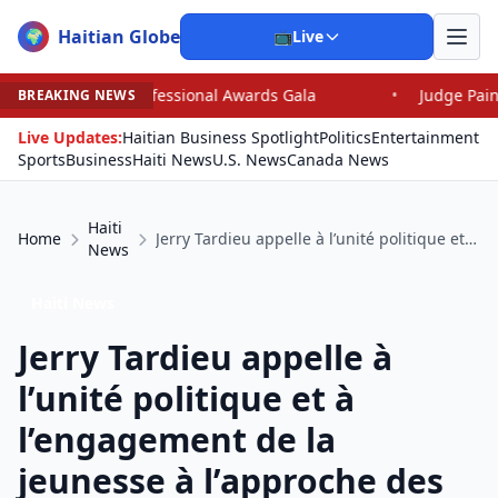
Haitian Globe
🌍
📺
Live
wards Gala
•
Judge Pained as He Grants Dismissal of J
BREAKING NEWS
Live Updates:
Haitian Business Spotlight
Politics
Entertainment
Sports
Business
Haiti News
U.S. News
Canada News
Haiti
Home
Jerry Tardieu appelle à l’unité politique et à l’engagement de la jeunesse à l’approche des élections
News
Haiti News
Jerry Tardieu appelle à
l’unité politique et à
l’engagement de la
jeunesse à l’approche des