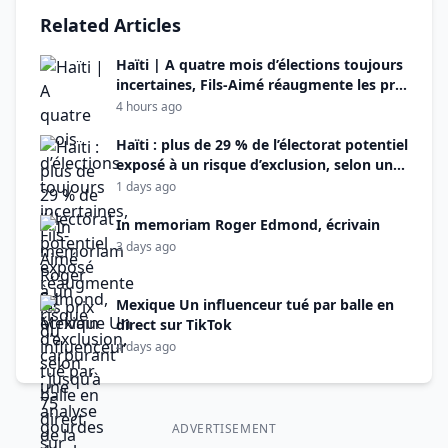
Related Articles
Haïti | A quatre mois d’élections toujours
incertaines, Fils-Aimé réaugmente les prix
du carburant : jusqu’à 75 gourdes de plus
4 hours ago
Haïti : plus de 29 % de l’électorat potentiel
exposé à un risque d’exclusion, selon une
analyse de la TRN
1 days ago
In memoriam Roger Edmond, écrivain
3 days ago
Mexique Un influenceur tué par balle en
direct sur TikTok
4 days ago
ADVERTISEMENT