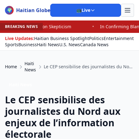
Haitian Globe
🌍
📺
Live
kepticism
•
In Confirming Blanche, Senators Endorse a J
BREAKING NEWS
Live Updates:
Haitian Business Spotlight
Politics
Entertainment
Sports
Business
Haiti News
U.S. News
Canada News
Haiti
Home
Le CEP sensibilise des journalistes du Nord aux enjeux de l’information électorale
News
Haiti News
Le CEP sensibilise des
journalistes du Nord aux
enjeux de l’information
électorale